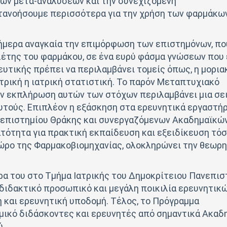
των μετα-αναλύσεων και την συνεχιζόμενη
τανοήσουμε περισσότερα για την χρήση των φαρμάκω
σήμερα αναγκαία την επιμόρφωση των επιστημόνων, πο
λέτης του φαρμάκου, σε ένα ευρύ φάσμα γνώσεων που
υτικής πρέπει να περιλαμβάνει τομείς όπως, η μορια
ιατρική η ιατρική στατιστική. Το παρόν Μεταπτυχιακό
 εκπλήρωση αυτών των στόχων περιλαμβάνει μια σε
τούς. Επιπλέον η εξάσκηση στα ερευνητικά εργαστήρ
νεπιστημίου Θράκης και συνεργαζόμενων Ακαδημαϊκών
τότητα για πρακτική εκπαίδευση και εξειδίκευση τόσ
χώρο της Φαρμακοβιομηχανίας, ολοκληρώνει την θεωρη
.
α του στο Τμήμα Ιατρικής του Δημοκρίτειου Πανεπισ
διδακτικό προσωπικό και μεγάλη ποικιλία ερευνητικ
 και ερευνητική υποδομή. Τέλος, το Πρόγραμμα
μικό διδάσκοντες και ερευνητές από σημαντικά Ακαδ
ύ.