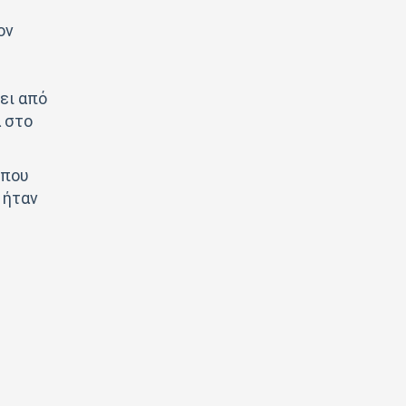
ον
ει από
α στο
 που
 ήταν