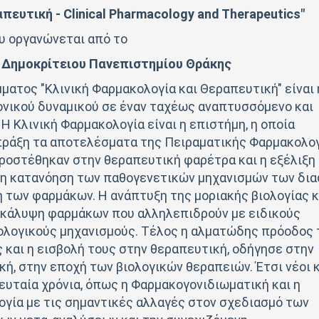
πευτική - Clinical Pharmacology and Therapeutics"
υ οργανώνεται από το
υ Δημοκρίτειου Πανεπιστημίου Θράκης
ατος "Κλινική Φαρμακολογία και Θεραπευτική" είναι 
ονικού δυναμικού σε έναν ταχέως αναπτυσσόμενο και
Η Κλινική Φαρμακολογία είναι η επιστήμη, η οποία
πράξη τα αποτελέσματα της Πειραματικής Φαρμακολογ
ροστέθηκαν στην θεραπευτική φαρέτρα και η εξέλιξη
ρη κατανόηση των παθογενετικών μηχανισμών των δι
 των φαρμάκων. Η ανάπτυξη της μοριακής βιολογίας κ
ακάλυψη φαρμάκων που αλληλεπιδρούν με ειδικούς
σολογικούς μηχανισμούς. Τέλος η αλματώδης πρόοδος 
ς και η εισβολή τους στην θεραπευτική, οδήγησε στην
κή, στην εποχή των βιολογικών θεραπειών. Έτσι νέοι 
υταία χρόνια, όπως η Φαρμακογονιδιωματική και η
γία με τις σημαντικές αλλαγές στον σχεδιασμό των