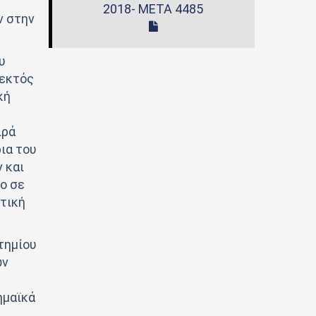
2018- ΜΕΤΑ 4485
ν στην
υ
 εκτός
κή
ιρά
ια του
 και
ο σε
τική
τημίου
ών
ημαϊκά